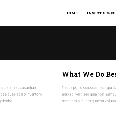
HOME
INSECT SCRE
What We Do Be
 voluptatem accusantium
Neque porro quisquam est, qui do
sa quae ab illo inventore
adipisci velit, sed quia non numq
xplicabo.
magnam aliquam quaerat volupt