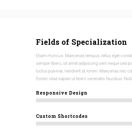
Fields of Specialization
Etiam rhoncus. Maecenas tempus, tellus eget co
semper libero, sit amet adipiscing sem neque sed i
luctus pulvinar, hendrerit id, lorem. Maecenas nec od
Donec vitae sapien ut libero venenatis faucibus. Nul
Responsive Design
Custom Shortcodes