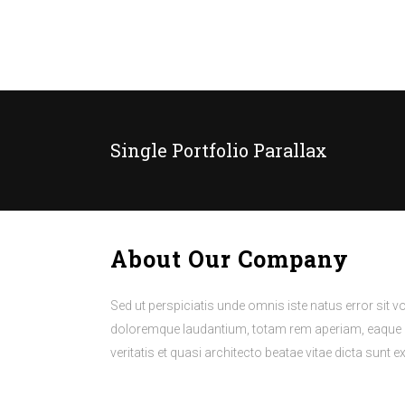
Single Portfolio Parallax
About Our Company
Sed ut perspiciatis unde omnis iste natus error sit
doloremque laudantium, totam rem aperiam, eaque ip
veritatis et quasi architecto beatae vitae dicta sunt e