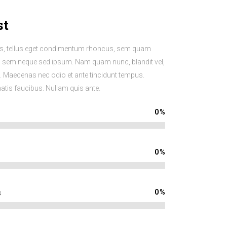
st
, tellus eget condimentum rhoncus, sem quam
ng sem neque sed ipsum. Nam quam nunc, blandit vel,
em. Maecenas nec odio et ante tincidunt tempus.
natis faucibus. Nullam quis ante.
0
%
0
%
0
%
s