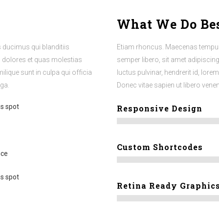
What We Do Be
 ducimus qui blanditiis
Etiam rhoncus. Maecenas tempus
s dolores et quas molestias
semper libero, sit amet adipisci
ilique sunt in culpa qui officia
luctus pulvinar, hendrerit id, lor
uga.
Donec vitae sapien ut libero vene
is spot
Responsive Design
Custom Shortcodes
nce
is spot
Retina Ready Graphic