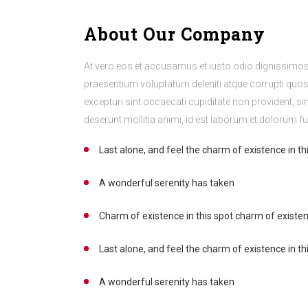
About Our Company
At vero eos et accusamus et iusto odio dignissimos
praesentium voluptatum deleniti atque corrupti quo
excepturi sint occaecati cupiditate non provident, sim
deserunt mollitia animi, id est laborum et dolorum f
Last alone, and feel the charm of existence in th
A wonderful serenity has taken
Charm of existence in this spot charm of existe
Last alone, and feel the charm of existence in th
A wonderful serenity has taken