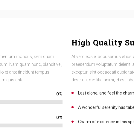
High Quality S
ndimentum rhoncus, sem quam
At vero eos et accusamus et iust
psum. Nam quam nunc, blandit vel,
praesentium voluptatum deleniti 
io et ante tincidunt tempus.
excepturi sint occaecati cupiditat
lam quis ante.
deserunt mollitia animi, id est l
0
%
Last alone, and feel the charm
A wonderful serenity has tak
0
%
Charm of existence in this sp