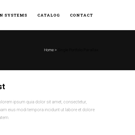
EN SYSTEMS
CATALOG
CONTACT
Home
>
Single Portfolio Parallax
st
lorem ipsum quia dolor sit amet, consectetur,
uam eius modi tempora incidunt ut labore et dolore
atem.