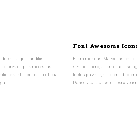
Font Awesome Icon
 ducimus qui blanditiis
Etiam rhoncus. Maecenas tempus
s dolores et quas molestias
semper libero, sit amet adipisci
ilique sunt in culpa qui officia
luctus pulvinar, hendrerit id, lor
uga.
Donec vitae sapien ut libero vene