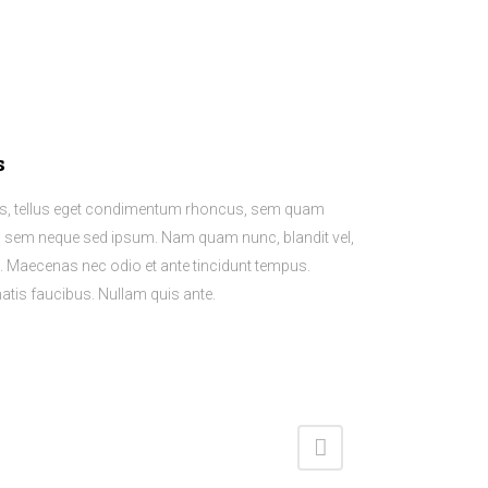
s
, tellus eget condimentum rhoncus, sem quam
ng sem neque sed ipsum. Nam quam nunc, blandit vel,
em. Maecenas nec odio et ante tincidunt tempus.
natis faucibus. Nullam quis ante.