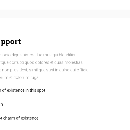
upport
o odio dignissimos ducimus qui blanditiis
atque corrupti quos dolores et quas molestias
e non provident, similique sunt in culpa qui officia
aborum et dolorum fuga.
 of existence in this spot
en
ot charm of existence