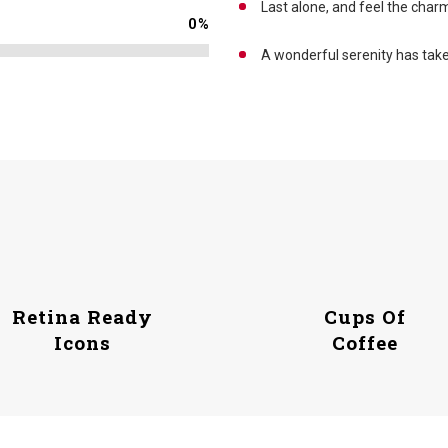
Last alone, and feel the charm
0
%
A wonderful serenity has tak
Retina Ready
Cups Of
Icons
Coffee