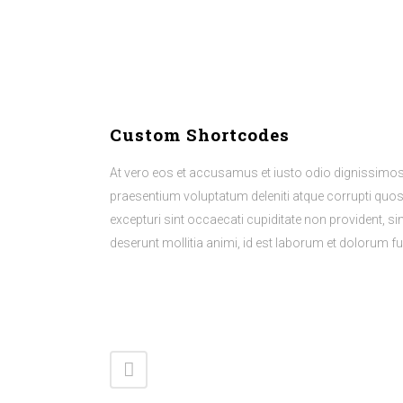
Custom Shortcodes
At vero eos et accusamus et iusto odio dignissimos
praesentium voluptatum deleniti atque corrupti quo
excepturi sint occaecati cupiditate non provident, sim
deserunt mollitia animi, id est laborum et dolorum f